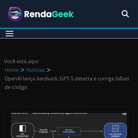
Pular
para
o
conteúdo
Você está aqui:
Home
Noticias
OpenAI lança Aardvark: GPT‑5 detecta e corrige falhas
de código