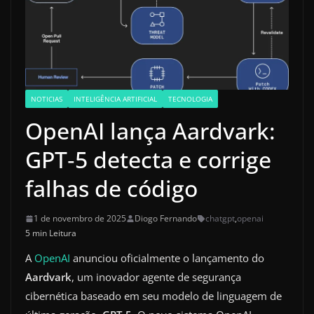
NOTICIAS
INTELIGÊNCIA ARTIFICIAL
TECNOLOGIA
OpenAI lança Aardvark:
GPT‑5 detecta e corrige
falhas de código
1 de novembro de 2025
Diogo Fernando
chatgpt
,
openai
5 min Leitura
A
OpenAI
anunciou oficialmente o lançamento do
Aardvark
, um inovador agente de segurança
cibernética baseado em seu modelo de linguagem de