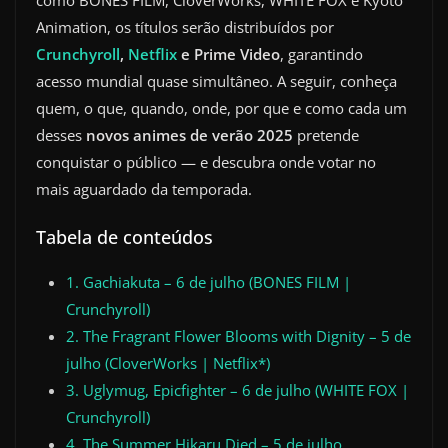
como BONES FILM, CloverWorks, WHITE FOX e Kyoto
Animation, os títulos serão distribuídos por
Crunchyroll
,
Netflix
e Prime Video
, garantindo
acesso mundial quase simultâneo. A seguir, conheça
quem, o que, quando, onde, por que e como cada um
desses
novos animes de verão 2025
pretende
conquistar o público — e descubra onde votar no
mais aguardado da temporada.
Tabela de conteúdos
1. Gachiakuta – 6 de julho (BONES FILM |
Crunchyroll)
2. The Fragrant Flower Blooms with Dignity – 5 de
julho (CloverWorks | Netflix*)
3. Uglymug, Epicfighter – 6 de julho (WHITE FOX |
Crunchyroll)
4. The Summer Hikaru Died – 5 de julho