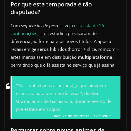
Por que esta temporada é tão
disputada?
Com
sequências de peso
— veja
esta lista de 16
continuações
— os estúdios precisaram de
diferenciação forte para os novos títulos. A aposta
recaiu em
gêneros híbridos
(horror + slice, romcom +
artes marciais) e em
distribuição multiplataforma
,
permitindo que o fã assista no serviço que já assina.
“Nosso objetivo era lançar algo que ninguém
esperava para um mês de férias”, diz
Kei
Urana
, autor de Gachiakuta, durante evento de
pré-estreia em Tóquio.
Coletiva de imprensa, 12/06/2025
Perguntas sobre
novos animes de