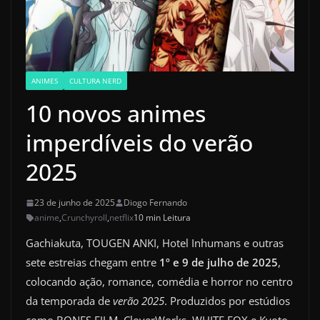
ANIMES
CULTURA NERD
10 novos animes
imperdíveis do verão
2025
23 de junho de 2025
Diogo Fernando
anime
,
Crunchyroll
,
netflix
10 min Leitura
Gachiakuta, TOUGEN ANKI, Hotel Inhumans e outras
sete estreias chegam entre
1º e 9 de julho de 2025
,
colocando ação, romance, comédia e horror no centro
da temporada de
verão 2025
. Produzidos por estúdios