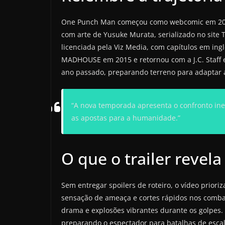
One Punch Man começou como webcomic em 200
com arte de Yusuke Murata, serializado no site 
licenciada pela Viz Media, com capítulos em in
MADHOUSE em 2015 e retornou com a J.C. Staff 
ano passado, preparando terreno para adaptar a
“A nova temporada apresenta o confronto ine
as apostas para a humanidade.”
O que o trailer revel
Sem entregar spoilers de roteiro, o vídeo priori
sensação de ameaça e cortes rápidos nos combates
drama e explosões vibrantes durante os golpes. 
preparando o espectador para batalhas de esca