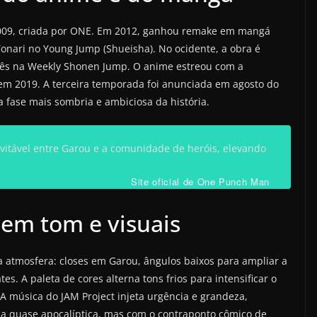
9, criada por ONE. Em 2012, ganhou remake em mangá
Tonari no Young Jump (Shueisha). No ocidente, a obra é
glês na Weekly Shonen Jump. O anime estreou com a
em 2019. A terceira temporada foi anunciada em agosto do
 fase mais sombria e ambiciosa da história.
vitável entre Garou e a comunidade de heróis, elevando
Site oficial de One Punch Man
a em tom e visuais
za atmosfera: closes em Garou, ângulos baixos para ampliar a
. A paleta de cores alterna tons frios para intensificar o
A música do JAM Project injeta urgência e grandeza,
la quase apocalíptica, mas com o contraponto cômico de