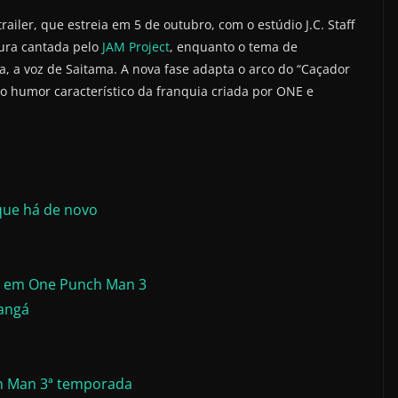
ler, que estreia em 5 de outubro, com o estúdio J.C. Staff
tura cantada pelo
JAM Project
, enquanto o tema de
, a voz de Saitama. A nova fase adapta o arco do “Caçador
 o humor característico da franquia criada por ONE e
 que há de novo
r) em One Punch Man 3
mangá
h Man 3ª temporada