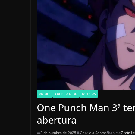
ANIMES
CULTURA NERD
NOTICIAS
One Punch Man 3ª tem
abertura
3 de outubro de 2025
Gabriela Santos
anime
7 min Le