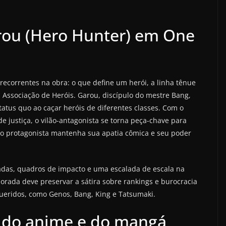
rou (Hero Hunter) em One
ecorrentes na obra: o que define um herói, a linha tênue
a Associação de Heróis. Garou, discípulo do mestre Bang,
tatus quo ao caçar heróis de diferentes classes. Com o
de justiça, o vilão-antagonista se torna peça-chave para
ue o protagonista mantenha sua apatia cômica e seu poder
afadas, quadros de impacto e uma escalada de escala na
ada deve preservar a sátira sobre rankings e burocracia
ueridos, como Genos, Bang, King e Tatsumaki.
a do anime e do mangá