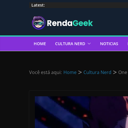
Pular
Latest:
para
o
conteúdo
HOME
CULTURA NERD
NOTICIAS
Você está aqui:
Home
Cultura Nerd
One 