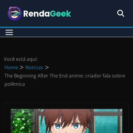
Pular
para
o
conteúdo
Você está aqui:
Home
Noticias
The Beginning After The End anime: criador fala sobre
polêmica