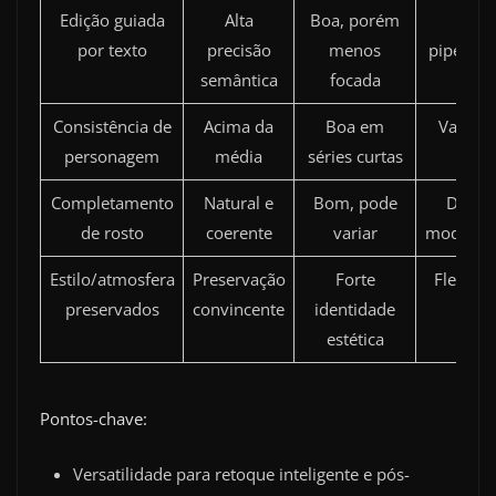
Edição guiada
Alta
Boa, porém
Boa
por texto
precisão
menos
pipeline
semântica
focada
Consistência de
Acima da
Boa em
Variáve
personagem
média
séries curtas
aju
Completamento
Natural e
Bom, pode
Depen
de rosto
coerente
variar
modelo/
Estilo/atmosfera
Preservação
Forte
Flexível
preservados
convincente
identidade
cont
estética
Pontos-chave:
Versatilidade para retoque inteligente e pós-