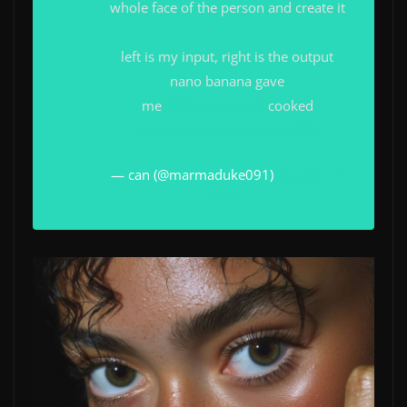
whole face of the person and create it
left is my input, right is the output
nano banana gave
me
@OfficialLoganK
cooked
pic.twitter.com/8yvE5mB3Sy
— can (@marmaduke091)
August 12,
2025