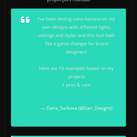
I’ve been testing nano-banana on my
own designs with different lights,
settings and styles and this tool feels
like a game-changer for brand
designers!
Here are 10 examples based on my
projects
+ pros & cons
pic.twitter.com/U7kv2cP4qW
— Daria_Surkova (@Dari_Designs)
August 18, 2025