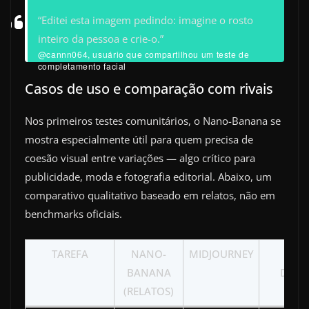
“Editei esta imagem pedindo: imagine o rosto
inteiro da pessoa e crie-o.”
@cannn064, usuário que compartilhou um teste de
completamento facial
Casos de uso e comparação com rivais
Nos primeiros testes comunitários, o Nano-Banana se
mostra especialmente útil para quem precisa de
coesão visual entre variações — algo crítico para
publicidade, moda e fotografia editorial. Abaixo, um
comparativo qualitativo baseado em relatos, não em
benchmarks oficiais.
TAREFA
NANO-
MIDJOURNEY
STA
BANANA
DIFF
(RELATOS)