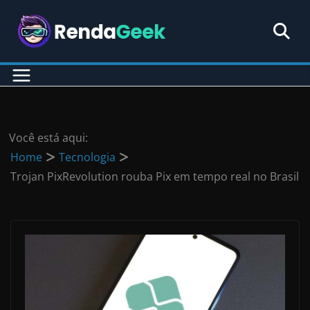
Pular
para
o
conteúdo
Você está aqui:
Home
Tecnologia
Trojan PixRevolution rouba Pix em tempo real no Brasil