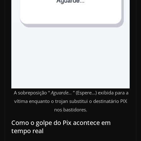
A sobreposição “
Aguarde…
” (Espere…) exibida para a
vítima enquanto o trojan substitui o destinatário PIX
nos bastidores.
Como o golpe do Pix acontece em
tempo real