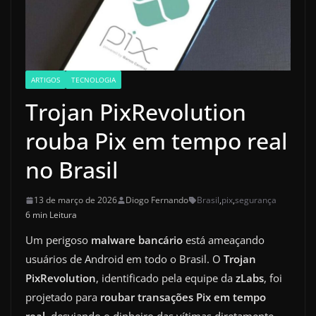
ARTIGOS
TECNOLOGIA
Trojan PixRevolution
rouba Pix em tempo real
no Brasil
13 de março de 2026
Diogo Fernando
Brasil
,
pix
,
segurança
6 min Leitura
Um perigoso
malware bancário
está ameaçando
usuários de Android em todo o Brasil. O
Trojan
PixRevolution
, identificado pela equipe da
zLabs
, foi
projetado para
roubar transações Pix em tempo