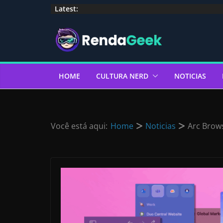
Pular
Latest:
para
o
conteúdo
HOME
CULTURA NERD
NOTICIAS
Você está aqui:
Home
Noticias
Arc Brow