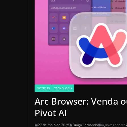
NOTICIAS
TECNOLOGIA
Arc Browser: Venda 
Pivot AI
27 de maio de 2025
Diogo Fernando
ia
,
navegadores