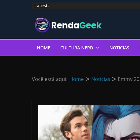
Pular
Latest:
para
o
conteúdo
HOME
CULTURA NERD
NOTICIAS
Você está aqui:
Home
Noticias
Emmy 2025