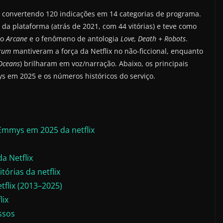
 convertendo 120 indicações em 14 categorias de programa.
a plataforma (atrás de 2021, com 44 vitórias) e teve como
ão
Arcane
e o fenômeno de antologia
Love, Death + Robots
.
trum
mantiveram a força da Netflix no não-ficcional, enquanto
Oceans
) brilharam em voz/narração. Abaixo, os principais
s em 2025 e os números históricos do serviço.
Emmys em 2025 da netflix
a Netflix
órias da netflix
tflix (2013–2025)
lix
ssos