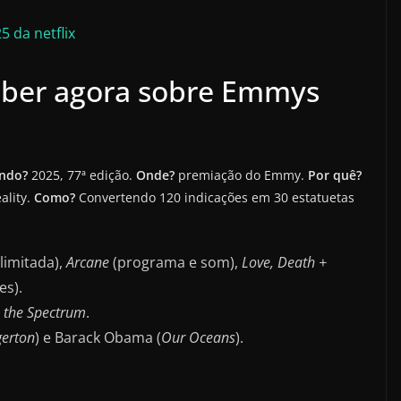
 da netflix
aber agora sobre Emmys
ndo?
2025, 77ª edição.
Onde?
premiação do Emmy.
Por quê?
ality.
Como?
Convertendo 120 indicações em 30 estatuetas
limitada),
Arcane
(programa e som),
Love, Death +
es).
 the Spectrum
.
gerton
) e Barack Obama (
Our Oceans
).