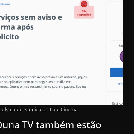
bolso após sumiço do Eppi Cinema
Duna TV também estão