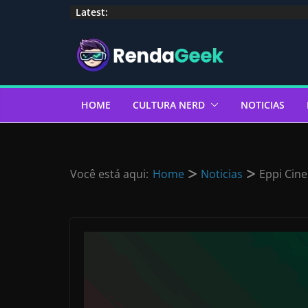
Pular
Latest:
para
o
conteúdo
HOME
CULTURA NERD
NOTICIAS
Você está aqui:
Home
Noticias
Eppi Cin