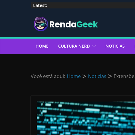
Pular
Latest:
para
o
conteúdo
HOME
CULTURA NERD
NOTICIAS
Você está aqui:
Home
Noticias
Extensõe