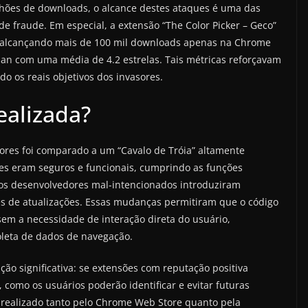
hões de downloads, o alcance destes ataques é uma das
 fraude. Em especial, a extensão “The Color Picker – Geco”
, alcançando mais de 100 mil downloads apenas na Chrome
ban com uma média de 4.2 estrelas. Tais métricas reforçavam
o os reais objetivos dos invasores.
ealizada?
sores foi comparado a um “Cavalo de Tróia” altamente
sões eram seguros e funcionais, cumprindo as funções
os desenvolvedores mal-intencionados introduziram
és de atualizações. Essas mudanças permitiram que o código
sem a necessidade de interação direta do usuário,
oleta de dados de navegação.
o significativa: se extensões com reputação positiva
como os usuários poderão identificar e evitar futuras
 realizado tanto pelo Chrome Web Store quanto pela