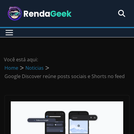
Pular
para
o
conteúdo
Você está aqui:
Home
Noticias
Google Discover reúne posts sociais e Shorts no feed