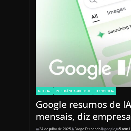
NOTICIAS
INTELIGÊNCIA ARTIFICIAL
TECNOLOGIA
Google resumos de IA 
mensais, diz empresa
24 de julho de 2025
Diogo Fernando
google
,
ia
5 min L