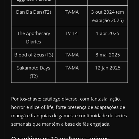
Dan Da Dan (T2)
TV-MA
3 out 2024 (em
exibição 2025)
The Apothecary
TV-14
1 abr 2025
Diaries
Blood of Zeus (T3)
TV-MA
8 mai 2025
Sakamoto Days
TV-MA
12 jan 2025
(T2)
Pontos-chave: catálogo diverso, com fantasia, ação,
horror e slice-of-life; forte presença de adaptações de
mangá e franquias de games; e continuidade de séries
semanais que mantêm a base de fãs engajada.
O ranking: os 10 melhores animes