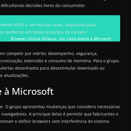
 dificultando decisões livres do consumidor.
ente difícil e, em muitos casos, impossível para
or preferido em todos os pontos de contato.”
Browser Choice Alliance, em carta aberta à Microsoft
em competir por mérito: desempenho, segurança,
incronização, extensões e consumo de memória. Para o grupo,
, alertas desenhados para desestimular downloads ou
s atualizações.
 à Microsoft
ticar. O grupo apresentou mudanças que considera necessárias
navegadores. A principal delas é permitir que fabricantes e
emover e definir browsers sem interferência do sistema