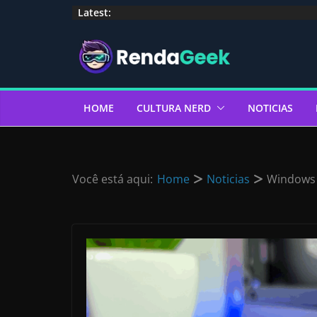
Pular
Latest:
para
o
conteúdo
HOME
CULTURA NERD
NOTICIAS
Você está aqui:
Home
Noticias
Windows 1