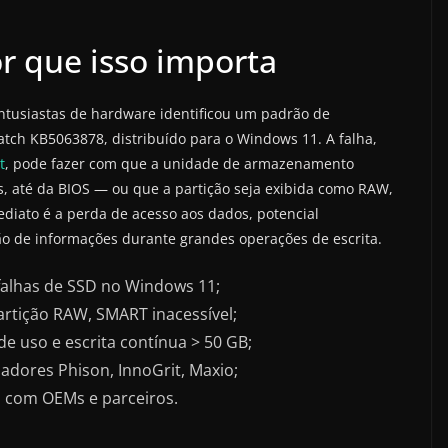
r que isso importa
ntusiastas de hardware identificou um padrão de
tch KB5063878, distribuído para o Windows 11. A falha,
t
, pode fazer com que a unidade de armazenamento
 até da BIOS — ou que a partição seja exibida como RAW,
ediato é a perda de acesso aos dados, potencial
ção de informações durante grandes operações de escrita.
falhas de SSD no Windows 11;
artição RAW, SMART inacessível;
e uso e escrita contínua > 50 GB;
ladores Phison, InnoGrit, Maxio;
a com OEMs e parceiros.