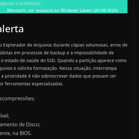
tigando o problema.”
Microsoft, em resposta ao Windows Latest (20/08/2025)
alerta
 Explorador de Arquivos durante cópias volumosas, erros de
 súbitas em processos de backup e a impossibilidade de
 o estado de saúde do SSD. Quando a partição aparece como
ivos e solicita formatação. Nessa situação, interrompa
e: a prioridade é não sobrescrever dados que possam ser
or ferramentas especializadas.
escompressões;
vel;
amento de Disco;
nte, na BIOS.