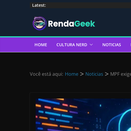
Pular
Latest:
para
o
conteúdo
HOME
CULTURA NERD
NOTICIAS
Você está aqui:
Home
Noticias
MPF exig