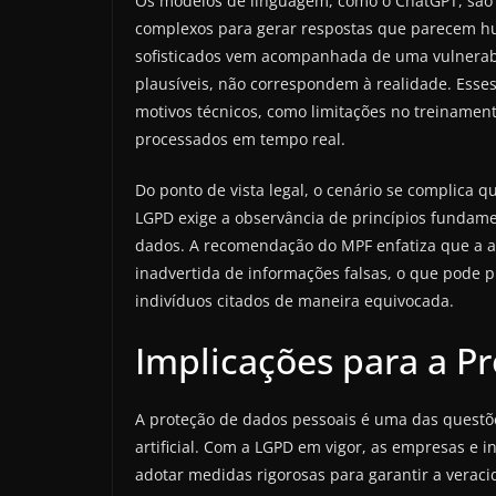
Os modelos de linguagem, como o ChatGPT, são a
complexos para gerar respostas que parecem h
sofisticados vem acompanhada de uma vulnerabi
plausíveis, não correspondem à realidade. Esses
motivos técnicos, como limitações no treinament
processados em tempo real.
Do ponto de vista legal, o cenário se complica 
LGPD exige a observância de princípios fundame
dados. A recomendação do MPF enfatiza que a ale
inadvertida de informações falsas, o que pode p
indivíduos citados de maneira equivocada.
Implicações para a P
A proteção de dados pessoais é uma das questõe
artificial. Com a LGPD em vigor, as empresas e
adotar medidas rigorosas para garantir a verac