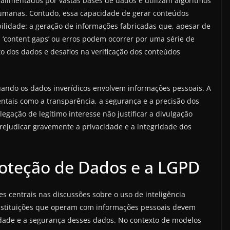
limentados por vastas bases de dados e utilizam algoritmos
umanas. Contudo, essa capacidade de gerar conteúdos
lidade: a geração de informações fabricadas que, apesar de
 ‘content gaps’ ou erros podem ocorrer por uma série de
o dos dados e desafios na verificação dos conteúdos
quando os dados inverídicos envolvem informações pessoais. A
ntais como a transparência, a segurança e a precisão dos
gação de legítimo interesse não justificar a divulgação
rejudicar gravemente a privacidade e a integridade dos
roteção de Dados e a LGPD
s centrais nas discussões sobre o uso de inteligência
 instituições que operam com informações pessoais devem
idade e a segurança desses dados. No contexto de modelos