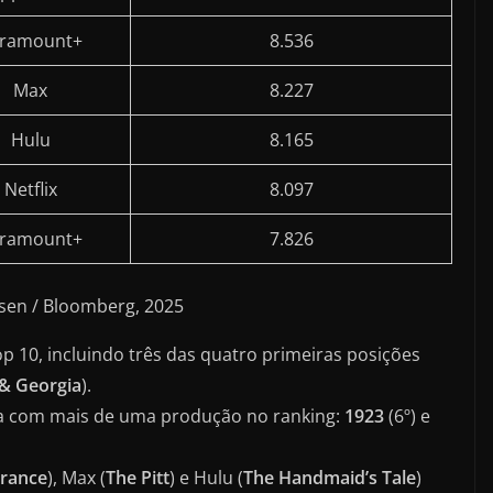
ramount+
8.536
Max
8.227
Hulu
8.165
Netflix
8.097
ramount+
7.826
lsen / Bloomberg, 2025
op 10, incluindo três das quatro primeiras posições
& Georgia
).
ma com mais de uma produção no ranking:
1923
(6º) e
rance
), Max (
The Pitt
) e Hulu (
The Handmaid’s Tale
)