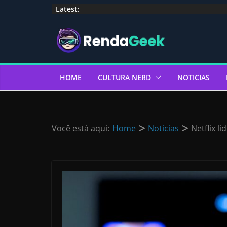
Pular
Latest:
para
o
conteúdo
HOME
CULTURA NERD
NOTICIAS
Você está aqui:
Home
Noticias
Netflix l