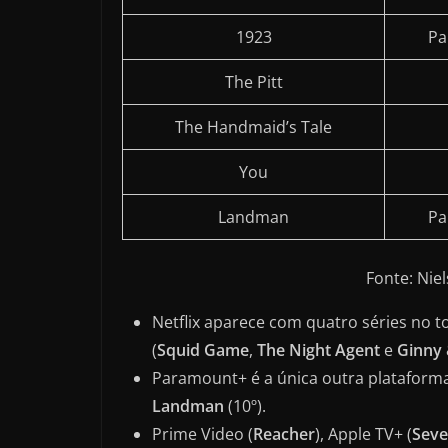
1923
Pa
The Pitt
The Handmaid’s Tale
You
Landman
Pa
Fonte: Nie
Netflix aparece com quatro séries no t
(
Squid Game
,
The Night Agent
e
Ginny 
Paramount+ é a única outra platafor
Landman
(10º).
Prime Video (
Reacher
), Apple TV+ (
Seve