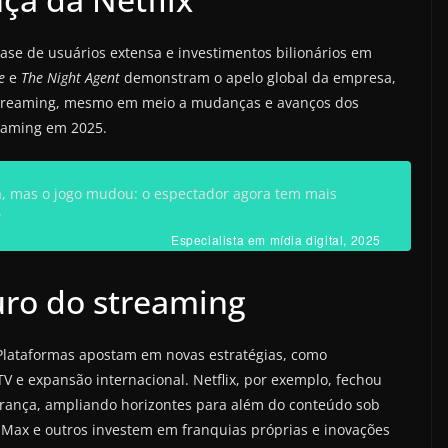
ase de usuários extensa e investimentos bilionários em
e
e
The Night Agent
demonstram o apelo global da empresa,
 streaming, mesmo em meio a mudanças e avanços dos
eaming em 2025.
a, mas o jogo mudou: o espectador agora tem mais
”
Especialista em mídia digital, 2025
uro do streaming
. Plataformas apostam em novas estratégias, como
TV e expansão internacional. Netflix, por exemplo, fechou
 França, ampliando horizontes para além do conteúdo sob
, Max e outros investem em franquias próprias e inovações