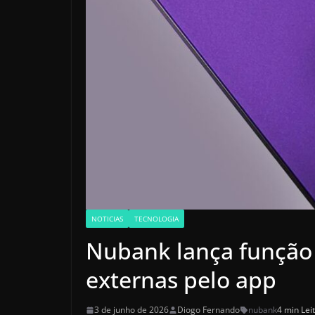
NOTICIAS
TECNOLOGIA
Nubank lança função 
externas pelo app
3 de junho de 2026
Diogo Fernando
nubank
4 min Lei