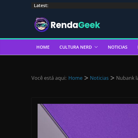
Pular
Latest:
para
o
conteúdo
HOME
CULTURA NERD
NOTICIAS
Você está aqui:
Home
Noticias
Nubank la