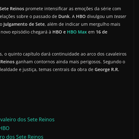
 Sete Reinos
promete intensificar as emoções da série com
elações sobre o passado de
Dunk
. A
HBO
divulgou um
teaser
mo
Julgamento de Sete
, além de indicar um mergulho mais
 novo episódio chegará à
HBO e
HBO Max
em
16 de
, o quinto capítulo dará continuidade ao arco dos cavaleiros
 Reinos
ganham contornos ainda mais perigosos. Segundo o
lealdade e justiça, temas centrais da obra de
George R.R.
aleiro dos Sete Reinos
 HBO
iro dos Sete Reinos