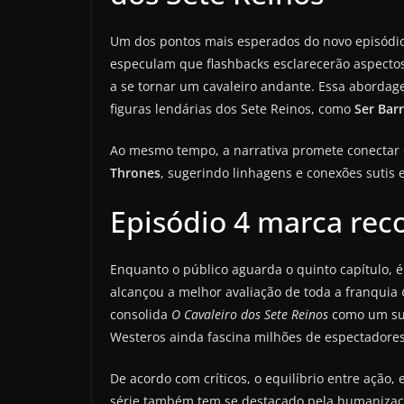
Um dos pontos mais esperados do novo episódi
especulam que flashbacks esclarecerão aspectos
a se tornar um cavaleiro andante. Essa aborda
figuras lendárias dos Sete Reinos, como
Ser Bar
Ao mesmo tempo, a narrativa promete conectar 
Thrones
, sugerindo linhagens e conexões sutis 
Episódio 4 marca rec
Enquanto o público aguarda o quinto capítulo, 
alcançou a melhor avaliação de toda a franquia
consolida
O Cavaleiro dos Sete Reinos
como um suc
Westeros ainda fascina milhões de espectadores
De acordo com críticos, o equilíbrio entre ação,
série também tem se destacado pela humanizaç