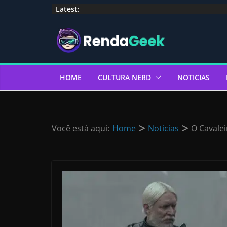
Pular
Latest:
para
o
conteúdo
HOME
CULTURA NERD
NOTICIAS
Você está aqui:
Home
Noticias
O Cavalei