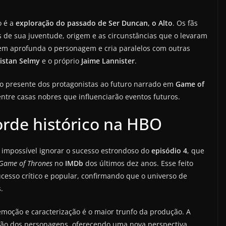
o é a
exploração do passado de Ser Duncan, o Alto
. Os fãs
 de sua juventude, origem e as circunstâncias que o levaram
gem aprofunda o personagem e cria paralelos com outras
ristan Selmy
e o próprio
Jaime Lannister
.
o presente dos protagonistas ao futuro narrado em
Game of
entre casas nobres que influenciarão eventos futuros.
orde histórico na HBO
é impossível ignorar o sucesso estrondoso do
episódio 4
, que
Game of Thrones
no
IMDb
dos últimos dez anos. Esse feito
esso crítico e popular, confirmando que o universo de
.
 emoção e caracterização é o maior trunfo da produção. A
ão dos personagens, oferecendo uma nova perspectiva