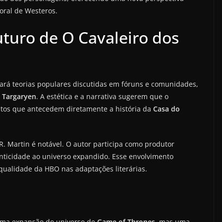
oral de Westeros.
uturo de O Cavaleiro dos
ará teorias populares discutidas em fóruns e comunidades,
 Targaryen
. A estética e a narrativa sugerem que o
tos que antecedem diretamente a história da
Casa do
. Martin é notável. O autor participa como produtor
enticidade ao universo expandido. Esse envolvimento
e qualidade da HBO nas adaptações literárias.
ma expansão do universo de
Game of Thrones
, mas uma