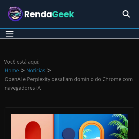
Pular
para
o
conteúdo
Você está aqui:
Home
Noticias
OpenAI e Perplexity desafiam domínio do Chrome com
navegadores IA