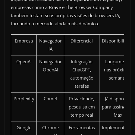
empresas como a Brave e The Browser Company
também testam suas próprias visões de browsers IA,
tornando o mercado ainda mais dinâmico.
Empresa
Navegador
Diferencial
Disponibilidade
IA
OpenAI
Navegador
Integração
Lançamento
OpenAI
ChatGPT,
nas próximas
automação
semanas
tarefas
Perplexity
Comet
Privacidade,
Já disponível
pesquisa em
para assinantes
tempo real
Max
Google
Chrome
Ferramentas
Implementação