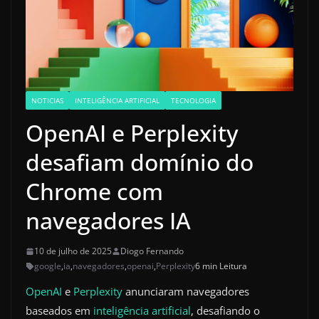
NOTICIAS
INTELIGÊNCIA ARTIFICIAL
TECNOLOGIA
OpenAI e Perplexity
desafiam domínio do
Chrome com
navegadores IA
10 de julho de 2025
Diogo Fernando
google
,
ia
,
navegadores
,
openai
,
Perplexity
6 min Leitura
OpenAI
e
Perplexity
anunciaram navegadores
baseados em
inteligência artificial
, desafiando o