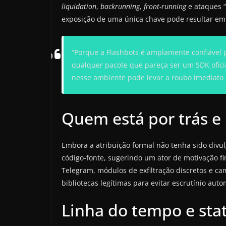
liquidation
,
backrunning
,
front-running
e ataques 
exposição de uma única chave pode resultar e
“Porque a Flashbots é amplamente confiável 
qualquer pacote que pareça ser um SDK ofic
nesse ambiente pode levar a roubo imediato e
Quem está por trás e 
Embora a atribuição formal não tenha sido divu
código-fonte, sugerindo um ator de motivação fi
Telegram, módulos de exfiltração discretos e cam
bibliotecas legítimas para evitar escrutínio au
Linha do tempo e sta