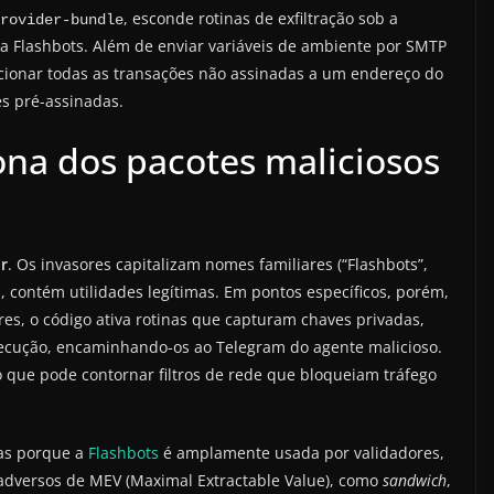
, esconde rotinas de exfiltração sob a
rovider-bundle
a Flashbots. Além de enviar variáveis de ambiente por SMTP
cionar todas as transações não assinadas a um endereço do
es pré-assinadas.
na dos pacotes maliciosos
r
. Os invasores capitalizam nomes familiares (“Flashbots”,
a, contém utilidades legítimas. Em pontos específicos, porém,
es, o código ativa rotinas que capturam chaves privadas,
ecução, encaminhando-os ao Telegram do agente malicioso.
 que pode contornar filtros de rede que bloqueiam tráfego
vas porque a
Flashbots
é amplamente usada por validadores,
 adversos de MEV (Maximal Extractable Value), como
sandwich
,