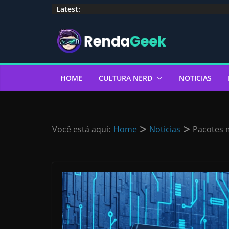
Pular
Latest:
para
o
conteúdo
HOME
CULTURA NERD
NOTICIAS
Você está aqui:
Home
Noticias
Pacotes 