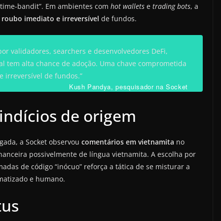
“time-bandit”. Em ambientes com
hot wallets
e
trading bots
, a
m
roubo imediato e irreversível
de fundos.
por validadores,
searchers
e desenvolvedores DeFi,
ial tem alta chance de adoção. Uma chave comprometida
 irreversível de fundos.”
Kush Pandya, pesquisador na Socket
indícios de origem
lgada, a Socket observou
comentários em vietnamita
no
nanceira possivelmente de língua vietnamita. A escolha por
adas de código “inócuo” reforça a tática de se misturar a
tomatizado e humano.
tus