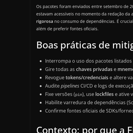
Os pacotes foram enviados entre setembro de 20
estavam acessíveis no momento da redação da an
rigorosa
no consumo de dependências. É crucial v
além de preferir fontes oficiais.
Boas práticas de mit
Interrompa o uso dos pacotes listados
Gire todas as
chaves privadas
e
mnemo
Revogue
tokens/credenciais
e altere v
Audite
pipelines
CI/CD e logs de execuç
Fixe versões (
), use
lockfiles
e ative 
pin
Habilite varredura de dependências (So
Confirme fontes oficiais de SDKs/forne
Contexto: por que a F