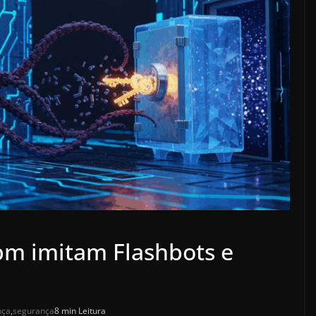
pm imitam Flashbots e
nça
,
segurança
8 min Leitura