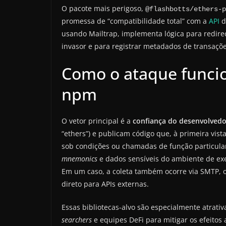
O pacote mais perigoso,
@flashbotts/ethers-p
promessa de “compatibilidade total” com a
API
d
usando Mailtrap, implementa lógica para redire
invasor e para registrar metadados de transaçõ
Como o ataque funcio
npm
O vetor principal é a
confiança do desenvolvedo
“ethers”) e publicam código que, à primeira vist
sob condições ou chamadas de função particular
mnemonics
e dados sensíveis do ambiente de ex
Em um caso, a coleta também ocorre via SMTP, o
direto para APIs externas.
Essas bibliotecas-alvo são especialmente atrati
searchers
e equipes DeFi para mitigar os efeitos