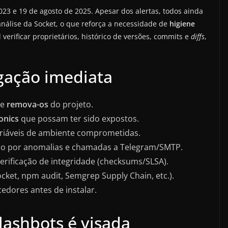
23 e 19 de agosto de 2025. Apesar dos alertas, todos ainda
álise da Socket, o que reforça a necessidade de
higiene
erificar proprietários, histórico de versões, commits e
diffs
,
igação imediata
 e
remova-os
do projeto.
nics
que possam ter sido expostos.
ariáveis de ambiente comprometidas.
ão por anomalias e chamadas a Telegram/SMTP.
verificação de integridade (checksums/SLSA).
cket, npm audit, Semgrep Supply Chain, etc.).
cedores antes de instalar.
lashbots é visada