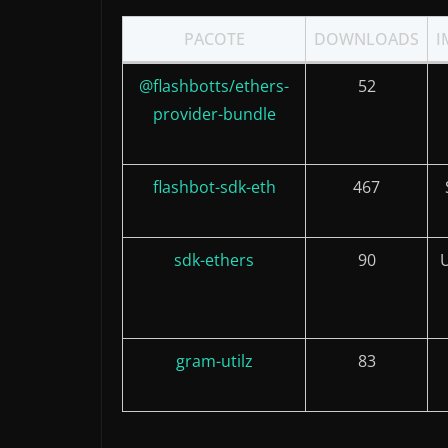
PACOTE
DOWNLOADS
I
@flashbotts/ethers-
52
provider-bundle
flashbot-sdk-eth
467
sdk-ethers
90
U
gram-utilz
83