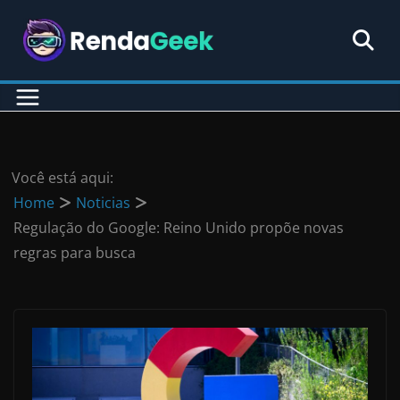
Pular
para
o
conteúdo
Você está aqui:
Home
Noticias
Regulação do Google: Reino Unido propõe novas
regras para busca