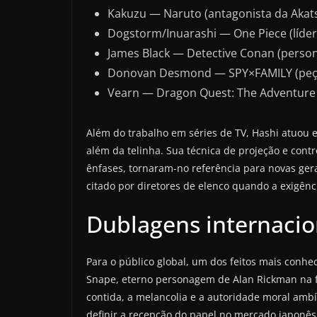
Kakuzu — Naruto (antagonista da Akats
Dogstorm/Inuarashi — One Piece (líde
James Black — Detective Conan (perso
Donovan Desmond — SPY×FAMILY (peça-
Vearn — Dragon Quest: The Adventure o
Além do trabalho em séries de TV, Hashi atuou 
além da telinha. Sua técnica de projeção e cont
ênfases, tornaram-no referência para novas ge
citado por diretores de elenco quando a exigênc
Dublagens internacio
Para o público global, um dos feitos mais conh
Snape, eterno personagem de Alan Rickman na fr
contida, a melancolia e a autoridade moral ambí
definir a recepção do papel no mercado japonê