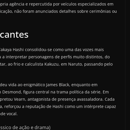
ópria agência e repercutida por veículos especializados em
cação, não foram anunciados detalhes sobre cerimônias ou
rcantes
Takaya Hashi consolidou-se como uma das vozes mais
u a interpretar personagens de perfis muito distintos, do
Star, ao frio e calculista Kakuzu, em Naruto, passando pelo
 deu vida ao enigmático James Black, enquanto em
 Desmond, figura central na trama política da série. Em
rpretou Vearn, antagonista de presença avassaladora. Cada
a, reforçou a reputação de Hashi como um intérprete capaz
de vocal.
lássico de ação e drama)