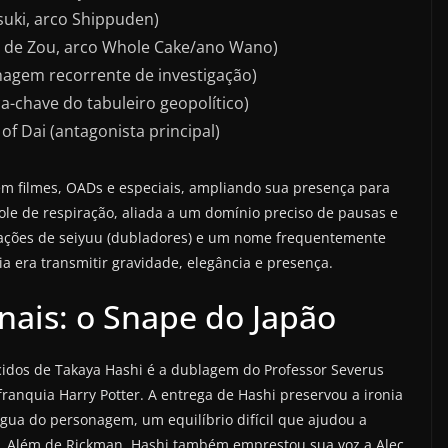
uki, arco Shippuden)
r de Zou, arco Whole Cake/ano Wano)
nagem recorrente de investigação)
chave do tabuleiro geopolítico)
f Dai (antagonista principal)
em filmes, OADs e especiais, ampliando sua presença para
role de respiração, aliada a um domínio preciso de pausas e
rações de seiyuu (dubladores) e um nome frequentemente
ia era transmitir gravidade, elegância e presença.
nais: o Snape do Japão
ecidos de Takaya Hashi é a dublagem do Professor Severus
anquia Harry Potter. A entrega de Hashi preservou a ironia
gua do personagem, um equilíbrio difícil que ajudou a
s. Além de Rickman, Hashi também emprestou sua voz a Alec