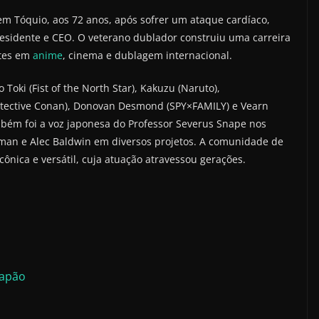
m Tóquio, aos 72 anos, após sofrer um ataque cardíaco,
residente e CEO. O veterano dublador construiu uma carreira
ntes em
anime
, cinema e dublagem internacional.
oki (Fist of the North Star), Kakuzu (Naruto),
Detective Conan), Donovan Desmond (SPY×FAMILY) e Vearn
mbém foi a voz japonesa do Professor Severus Snape nos
ckman e Alec Baldwin em diversos projetos. A comunidade de
cônica e versátil, cuja atuação atravessou gerações.
Japão