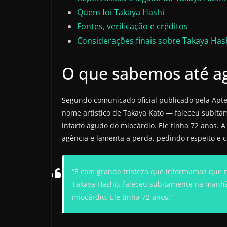
Quem foi Takaya Hashi
Fontes, verificação e créditos
Considerações finais sobre Takaya Has
O que sabemos até a
Segundo comunicado oficial publicado pela Apte
nome artístico de Takaya Kato — faleceu subit
infarto agudo do miocárdio. Ele tinha 72 anos. 
agência e lamenta a perda, pedindo respeito e 
“É com grande tristeza que informamos que n
Takaya Hashi), faleceu subitamente na manhã
miocárdio. Ele tinha 72 anos.”