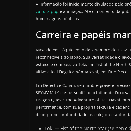
A informação foi inicialmente divulgada pela pr
cultura pop
e animação. Até o momento da publi
homenagens públicas.
Carreira e papéis ma
Nascido em Tóquio em 8 de setembro de 1952, 
reconhecíveis do Japão. Sua versatilidade o levo
estoico e compassivo Toki, em Fist of the North 
altivo e leal Dogstorm/Inuarashi, em One Piece.
Em Detective Conan, seu timbre grave e preciso
SPY×FAMILY ele personificou o influente Donovan
Dragon Quest: The Adventure of Dai, Hashi inte
performance, com sua própria textura e cadênci
de imprimir profundidade psicológica e autorida
Toki — Fist of the North Star (seinen c