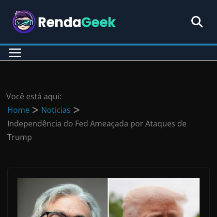
Pular
para
o
conteúdo
Você está aqui:
Home
Noticias
Independência do Fed Ameaçada por Ataques de
Trump