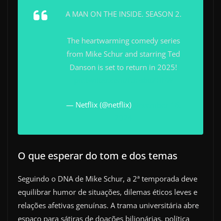
A MAN ON THE INSIDE. SEASON 2.
The heartwarming comedy series
from Mike Schur and starring Ted
Danson is set to return in 2025!
pic.twitter.com/fUFsbuZHhW
— Netflix (@netflix)
December 16,
2024
O que esperar do tom e dos temas
Seguindo o DNA de Mike Schur, a 2ª temporada deve
equilibrar humor de situações, dilemas éticos leves e
relações afetivas genuínas. A trama universitária abre
espaço para sátiras de doações bilionárias, política