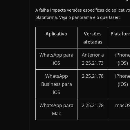
A falha impacta versões específicas do aplicat
plataforma. Veja o panorama e o que fazer:
Aplicativo
Versões
Platafo
afetadas
WhatsApp para
Anterior a
iPhon
iOS
2.25.21.73
(iOS)
WhatsApp
2.25.21.78
iPhon
Business para
(iOS)
iOS
WhatsApp para
2.25.21.78
macO
Mac