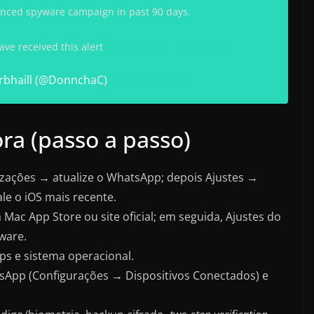
anced spyware campaign in past 90 days.
ave received this alert
pic.twitter.com/i4cHLsiNOr
rbhaill (@DonnchaC)
August 29, 2025
ra (passo a passo)
lizações → atualize o WhatsApp; depois Ajustes →
le o iOS mais recente.
Mac App Store ou site oficial; em seguida, Ajustes do
ware.
ps e sistema operacional.
tsApp (Configurações → Dispositivos Conectados) e