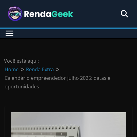
Pular
para
o
conteúdo
Você está aqui:
Home
Renda Extra
Calendário empreendedor julho 2025: datas e
oportunidades