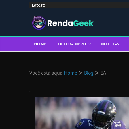
Pular
Latest:
para
o
conteúdo
HOME
CULTURA NERD
NOTICIAS
Você está aqui:
Home
Blog
EA