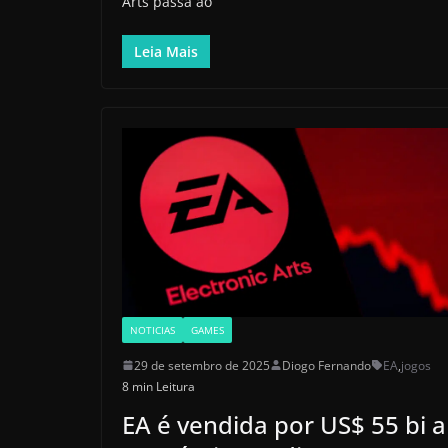
Arts passa ao
Leia Mais
NOTICIAS
GAMES
29 de setembro de 2025
Diogo Fernando
EA
,
jogos
8 min Leitura
EA é vendida por US$ 55 bi a