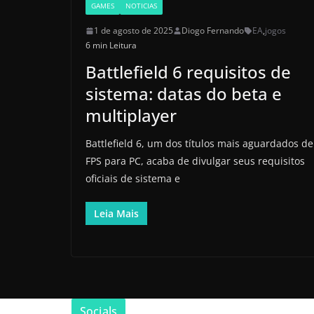
GAMES
NOTICIAS
1 de agosto de 2025
Diogo Fernando
EA
,
jogos
6 min Leitura
Battlefield 6 requisitos de
sistema: datas do beta e
multiplayer
Battlefield 6, um dos títulos mais aguardados de
FPS para PC, acaba de divulgar seus requisitos
oficiais de sistema e
Leia Mais
Socials