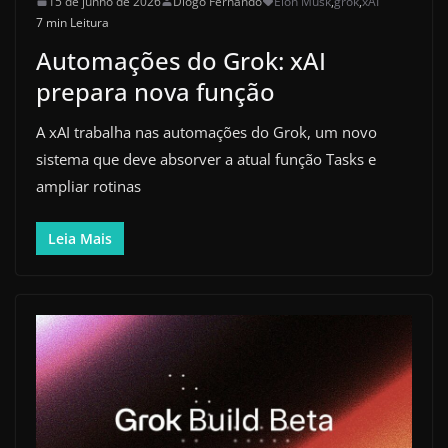
15 de junho de 2026
Diogo Fernando
Elon Musk
,
grok
,
xAI
7 min Leitura
Automações do Grok: xAI
prepara nova função
A xAI trabalha nas automações do Grok, um novo
sistema que deve absorver a atual função Tasks e
ampliar rotinas
Leia Mais