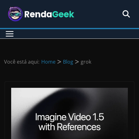
Pular
para
o
conteúdo
Você está aqui:
Home
Blog
grok