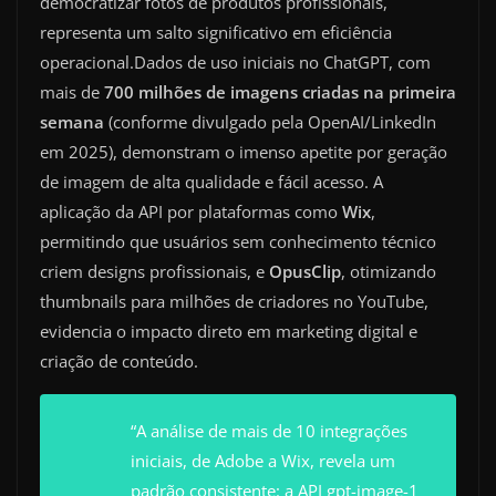
democratizar fotos de produtos profissionais,
representa um salto significativo em eficiência
operacional.Dados de uso iniciais no ChatGPT, com
mais de
700 milhões de imagens criadas na primeira
semana
(conforme divulgado pela OpenAI/LinkedIn
em 2025), demonstram o imenso apetite por geração
de imagem de alta qualidade e fácil acesso. A
aplicação da API por plataformas como
Wix
,
permitindo que usuários sem conhecimento técnico
criem designs profissionais, e
OpusClip
, otimizando
thumbnails para milhões de criadores no YouTube,
evidencia o impacto direto em marketing digital e
criação de conteúdo.
“A análise de mais de 10 integrações
iniciais, de Adobe a Wix, revela um
padrão consistente: a API gpt-image-1