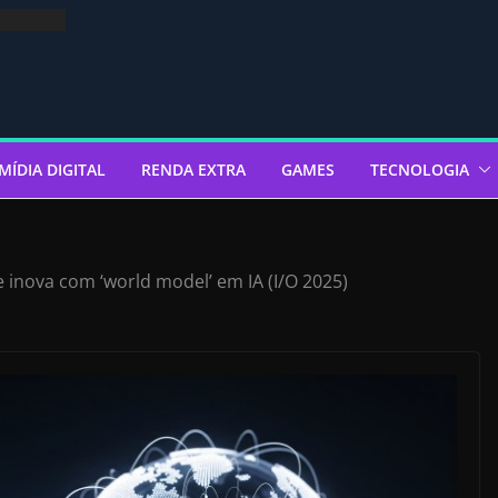
MÍDIA DIGITAL
RENDA EXTRA
GAMES
TECNOLOGIA
 inova com ‘world model’ em IA (I/O 2025)