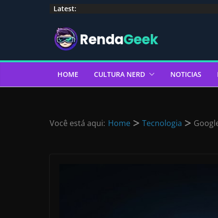
Pular
Latest:
para
o
conteúdo
HOME
CULTURA NERD
NOTICIAS
Você está aqui:
Home
Tecnologia
Google