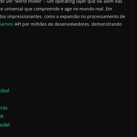
o de um “world model” – um operating layer que vai além das
te universal que compreende e age no mundo real. Em
dos impressionantes, como a expansão no processamento de
Gemini
API por milhões de desenvolvedores, demonstrando
obal
uras
IA
odel