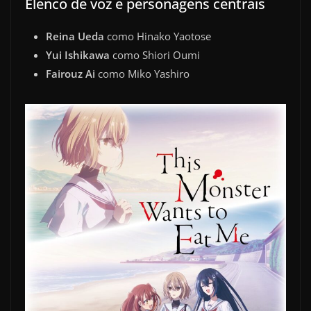
Elenco de voz e personagens centrais
Reina Ueda
como Hinako Yaotose
Yui Ishikawa
como Shiori Oumi
Fairouz Ai
como Miko Yashiro