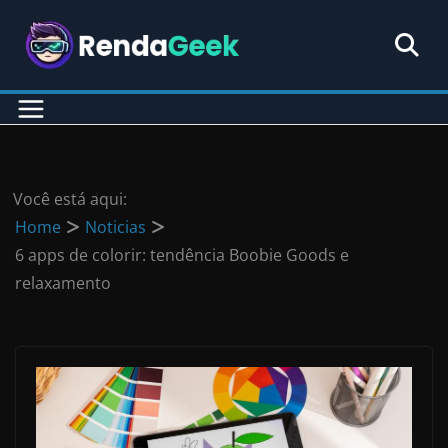
Pular
para
o
conteúdo
Você está aqui:
Home
Noticias
6 apps de colorir: tendência Boobie Goods e
relaxamento