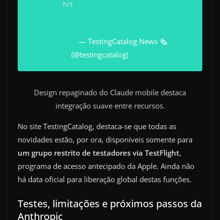
h/t
@M1Astra
https://t.co/8Rvfiltyal
pic.twitter.com/3kMDPwITFv
— TestingCatalog News 🗞
(@testingcatalog)
July 22, 2025
Design repaginado do Claude mobile destaca
integração suave entre recursos.
No site TestingCatalog, destaca-se que todas as
novidades estão, por ora, disponíveis somente para
um grupo restrito de testadores via TestFlight
,
programa de acesso antecipado da Apple. Ainda não
há data oficial para liberação global destas funções.
Testes, limitações e próximos passos da
Anthropic