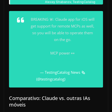
Alexey Shabanov, TestingCatalog
BREAKING 🚨: Claude app for iOS will
get support for remote MCPs as well,
so you will be able to operate them
on the go.
MCP power 👀
pic.twitter.com/esyuLUm88G
— TestingCatalog News 🗞
(@testingcatalog)
July 20, 2025
Comparativo: Claude vs. outras IAs
móveis