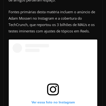
de amigos perderam espaço.
Fontes primárias desta matéria incluem o anúncio de
Adam Mosseri no Instagram e a cobertura do
TechCrunch, que reportou os 3 bilhões de MAUs e os
testes iminentes com ajustes de tópicos em Reels.
Ver essa foto no Instagram