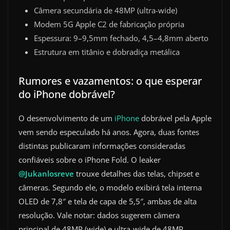
Câmera secundária de 48MP (ultra-wide)
Modem 5G Apple C2 de fabricação própria
Espessura: 9–9,5mm fechado, 4,5–4,8mm aberto
Estrutura em titânio e dobradiça metálica
Rumores e vazamentos: o que esperar
do iPhone dobrável?
O desenvolvimento de um
iPhone
dobrável pela Apple
vem sendo especulado há anos. Agora, duas fontes
distintas publicaram informações consideradas
confiáveis sobre o iPhone Fold. O leaker
@Jukanlosreve
trouxe detalhes das telas, chipset e
câmeras. Segundo ele, o modelo exibirá tela interna
OLED de 7,8″ e tela de capa de 5,5″, ambas de alta
resolução. Vale notar: dados sugerem câmera
principal de 48MP (wide) e ultra-wide de 48MP,