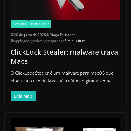
NOTICIAS
TECNOLOGIA
20 de julho de 2026
Diogo Fernando
apple
,
mac
,
malware
,
segurança
5 min Leitura
ClickLock Stealer: malware trava
Macs
O ClickLock Stealer é um malware para macOS que
bloqueia o uso do Mac até a vítima digitar a senha
Leia Mais