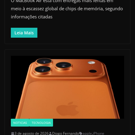
O MacBook Air está com entregas mais lentas em
meio à escassez global de chips de memória, segundo
informações citadas
Leia Mais
NOTICIAS
TECNOLOGIA
3 de agosto de 2026
Diogo Fernando
apple
,
iPhone