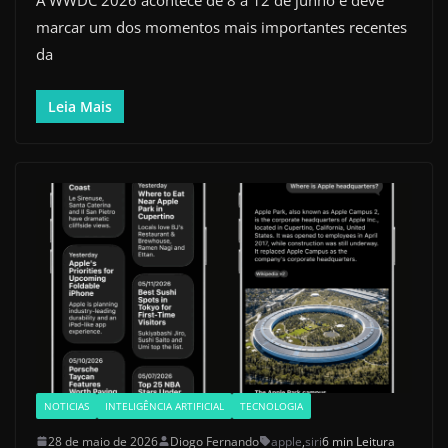
marcar um dos momentos mais importantes recentes
da
Leia Mais
NOTICIAS
INTELIGÊNCIA ARTIFICIAL
TECNOLOGIA
28 de maio de 2026
Diogo Fernando
apple
,
siri
6 min Leitura