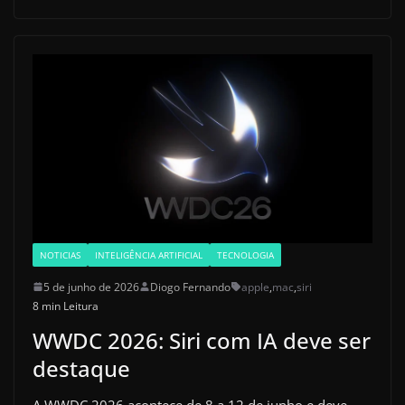
NOTICIAS
INTELIGÊNCIA ARTIFICIAL
TECNOLOGIA
5 de junho de 2026
Diogo Fernando
apple
,
mac
,
siri
8 min Leitura
WWDC 2026: Siri com IA deve ser
destaque
A WWDC 2026 acontece de 8 a 12 de junho e deve