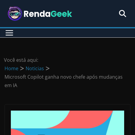
Pular
para
o
conteúdo
Você está aqui:
Home
Noticias
Microsoft Copilot ganha novo chefe após mudanças
em IA