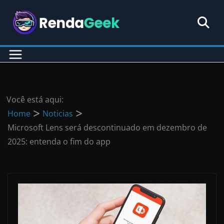
Pular
para
o
conteúdo
Você está aqui:
Home
Noticias
Microsoft Lens será descontinuado em dezembro de
2025: entenda o fim do app