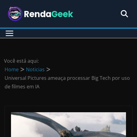
Pular
para
o
conteúdo
Você está aqui:
Home
Noticias
Universal Pictures ameaça processar Big Tech por uso
de filmes em IA