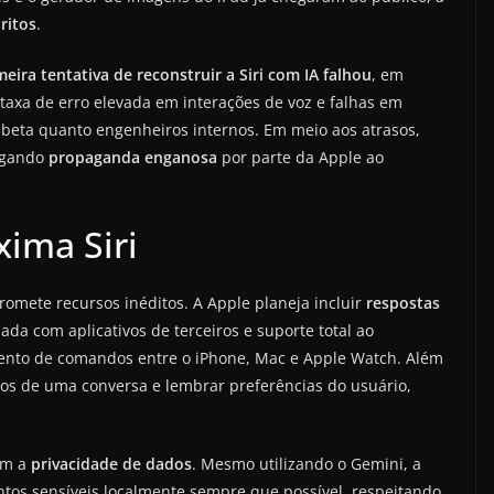
ritos
.
meira tentativa de reconstruir a Siri com IA falhou
, em
 taxa de erro elevada em interações de voz e falhas em
 beta quanto engenheiros internos. Em meio aos atrasos,
legando
propaganda enganosa
por parte da Apple ao
xima Siri
romete recursos inéditos. A Apple planeja incluir
respostas
ada com aplicativos de terceiros e suporte total ao
mento de comandos entre o iPhone, Mac e Apple Watch. Além
los de uma conversa e lembrar preferências do usuário,
om a
privacidade de dados
. Mesmo utilizando o Gemini, a
tos sensíveis localmente sempre que possível, respeitando