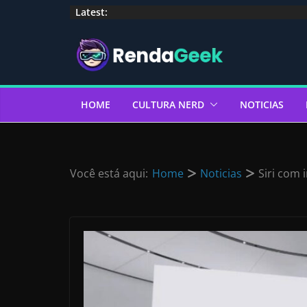
Pular
Latest:
para
o
conteúdo
HOME
CULTURA NERD
NOTICIAS
Você está aqui:
Home
Noticias
Siri com 