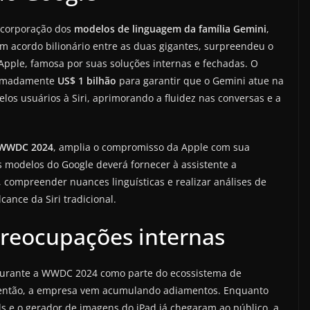
incorporação dos
modelos de linguagem da família Gemini
,
um acordo bilionário entre as duas gigantes, surpreendeu o
pple, famosa por suas soluções internas e fechadas. O
oximadamente
US$ 1 bilhão
para garantir que o Gemini atue na
os usuários à Siri, aprimorando a fluidez nas conversas e a
WWDC 2024
, amplia o compromisso da Apple com sua
s modelos do Google deverá fornecer à assistente a
 compreender nuances linguísticas e realizar análises de
ance da Siri tradicional.
reocupações internas
e durante a WWDC 2024 como parte do ecossistema de
então, a empresa vem acumulando adiamentos. Enquanto
s e o gerador de imagens do iPad já chegaram ao público, a