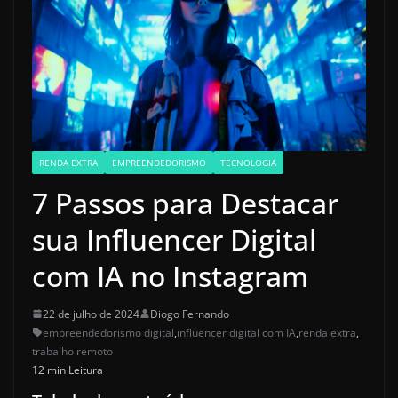
RENDA EXTRA
EMPREENDEDORISMO
TECNOLOGIA
7 Passos para Destacar
sua Influencer Digital
com IA no Instagram
22 de julho de 2024
Diogo Fernando
empreendedorismo digital
,
influencer digital com IA
,
renda extra
,
trabalho remoto
12 min Leitura