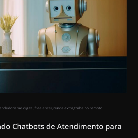
ndedorismo digital
,
freelancer
,
renda extra
,
trabalho remoto
ndo Chatbots de Atendimento para