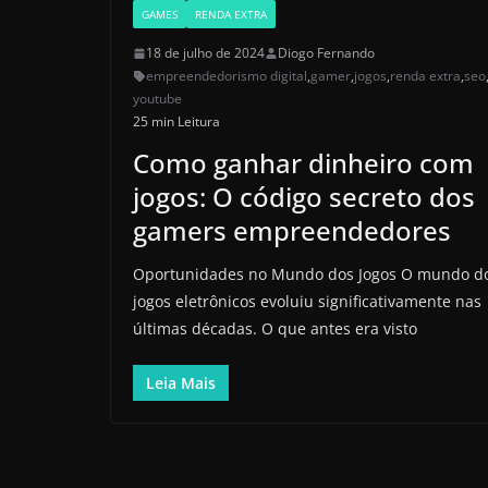
GAMES
RENDA EXTRA
18 de julho de 2024
Diogo Fernando
empreendedorismo digital
,
gamer
,
jogos
,
renda extra
,
seo
youtube
25 min Leitura
Como ganhar dinheiro com
jogos: O código secreto dos
gamers empreendedores
Oportunidades no Mundo dos Jogos O mundo d
jogos eletrônicos evoluiu significativamente nas
últimas décadas. O que antes era visto
Leia Mais