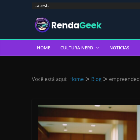
Pular
Latest:
para
o
conteúdo
HOME
CULTURA NERD
NOTICIAS
Você está aqui:
Home
Blog
empreendedo