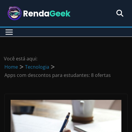
Pular
para
o
conteúdo
Você está aqui:
Home
Tecnologia
Apps com descontos para estudantes: 8 ofertas