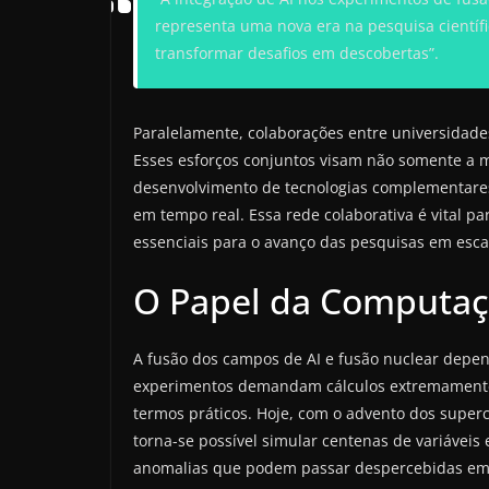
representa uma nova era na pesquisa científ
transformar desafios em descobertas”.
Paralelamente, colaborações entre universidades
Esses esforços conjuntos visam não somente a 
desenvolvimento de tecnologias complementares
em tempo real. Essa rede colaborativa é vital pa
essenciais para o avanço das pesquisas em esc
O Papel da Computa
A fusão dos campos de AI e fusão nuclear dep
experimentos demandam cálculos extremamente 
termos práticos. Hoje, com o advento dos super
torna-se possível simular centenas de variávei
anomalias que podem passar despercebidas em a