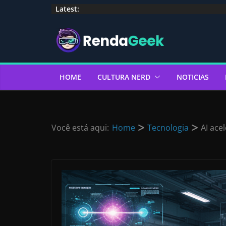
Pular
Latest:
para
o
conteúdo
HOME
CULTURA NERD
NOTICIAS
Você está aqui:
Home
Tecnologia
AI ace