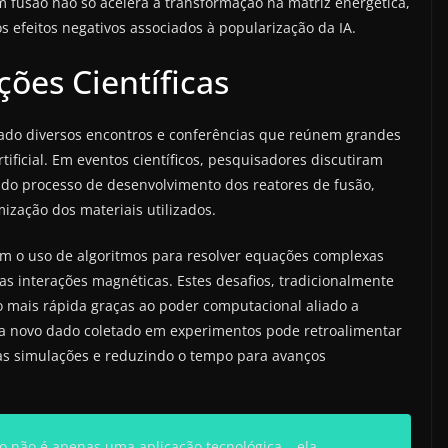
m fusão não só acelera a transformação na matriz energética,
 efeitos negativos associados à popularização da IA.
ções Científicas
iado diversos encontros e conferências que reúnem grandes
ificial. Em eventos científicos, pesquisadores discutiram
 do processo de desenvolvimento dos reatores de fusão,
ização dos materiais utilizados.
em o uso de algoritmos para resolver equações complexas
 interações magnéticas. Estes desafios, tradicionalmente
 mais rápida graças ao poder computacional aliado a
a novo dado coletado em experimentos pode retroalimentar
as simulações e reduzindo o tempo para avanços
o não é apenas uma aplicação tecnológica – ela