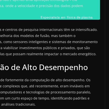
ica, onde a velocidade e precisão dos dados podem
Especialista em física de plasma
 e centros de pesquisa internacionais têm se intensificado.
melhoria dos modelos de fusão, mas também o
, como sensores inteligentes e sistemas de monitoramento
ra viabilizar investimentos públicos e privados, que são
alas que possam realmente impactar o mercado energético.
ção de Alto Desempenho
ende fortemente da computação de alto desempenho. Os
complexos que, até recentemente, eram inviáveis em
computadores e tecnologias de processamento paralelo,
s em um curto espaço de tempo, identificando padrões e
nálises tradicionais.