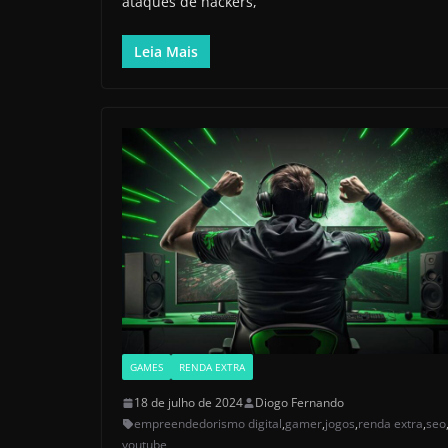
ataques de hackers,
Leia Mais
GAMES
RENDA EXTRA
18 de julho de 2024
Diogo Fernando
empreendedorismo digital
,
gamer
,
jogos
,
renda extra
,
seo
youtube