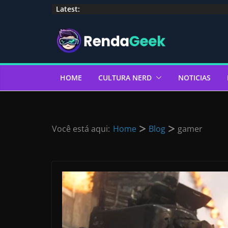
Pular
Latest:
para
o
conteúdo
HOME
CULTURA NERD
NOTICIAS
Você está aqui:
Home
Blog
gamer