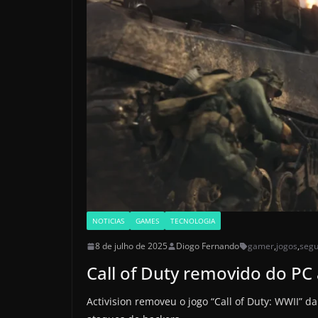
NOTICIAS
GAMES
TECNOLOGIA
8 de julho de 2025
Diogo Fernando
gamer
,
jogos
,
seg
Call of Duty removido do PC
Activision removeu o jogo “Call of Duty: WWII” d